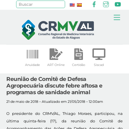
Facebook
Instagr
Yo
Pesquisar
Skip
Me
to
content
Anuidade
ART Online
Certidão
Siscad
Reunião de Comitê de Defesa
Agropecuária discute febre aftosa e
programas de sanidade animal
21 de maio de 2018 – Atualizado em 21/05/2018 – 12:00am
O presidente do CRMV/AL, Thiago Moraes, participou, na
última quinta-feira (17), da reunião do Comitê de
Acompanhamento das Ações de Defesa Agropecuária, do