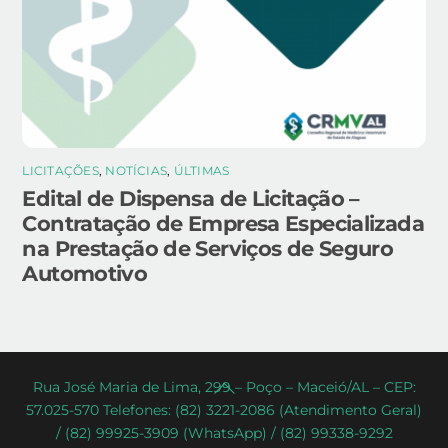
LICITAÇÕES
,
NOTÍCIAS
,
ÚLTIMAS
Edital de Dispensa de Licitação –
Contratação de Empresa Especializada
na Prestação de Serviços de Seguro
Automotivo
Back
Rua José Maria de Lima, 299 – Poço – Maceió/AL – CEP:
57.025-570 Telefones: (82) 3221-2086 (Atendimento Geral)
To
/ (82) 99925-3909 (WhatsApp) / (82) 99338-9292
Top