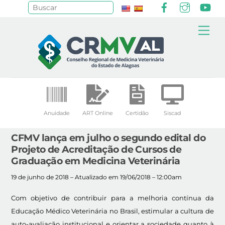
Facebook
Instagr
Yo
Pesquisar
Skip
Me
to
content
Anuidade
ART Online
Certidão
Siscad
CFMV lança em julho o segundo edital do
Projeto de Acreditação de Cursos de
Graduação em Medicina Veterinária
19 de junho de 2018 – Atualizado em 19/06/2018 – 12:00am
Com objetivo de contribuir para a melhoria contínua da
Educação Médico Veterinária no Brasil, estimular a cultura de
auto-avaliação institucional e orientar a sociedade quanto à