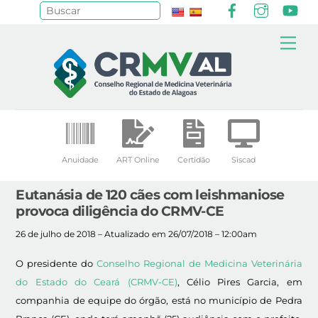
Facebook
Instagr
Yo
Pesquisar
Skip
Me
to
content
Anuidade
ART Online
Certidão
Siscad
Eutanásia de 120 cães com leishmaniose
provoca diligência do CRMV-CE
26 de julho de 2018 – Atualizado em 26/07/2018 – 12:00am
O presidente do
Conselho Regional de Medicina Veterinária
do Estado do Ceará (CRMV-CE)
, Célio Pires Garcia, em
companhia de equipe do órgão, está no município de Pedra