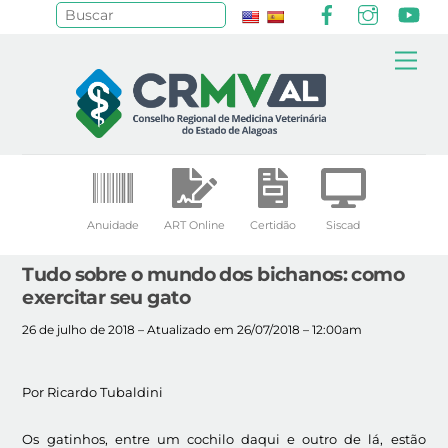
Facebook
Instagr
Yo
Pesquisar
Skip
Me
to
content
Anuidade
ART Online
Certidão
Siscad
Tudo sobre o mundo dos bichanos: como
exercitar seu gato
26 de julho de 2018 – Atualizado em 26/07/2018 – 12:00am
Por Ricardo Tubaldini
Os gatinhos, entre um cochilo daqui e outro de lá, estão