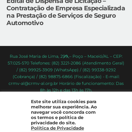
Edital de Dispensa de Licitação –
Contratação de Empresa Especializada
na Prestação de Serviços de Seguro
Automotivo
Back
Rua José Maria de Lima, 299 – Poço – Maceió/AL – CEP:
57.025-570 Telefones: (82) 3221-2086 (Atendimento Geral)
To
/ (82) 99925-3909 (WhatsApp) / (82) 99338-9292
Top
(Cobrança) / (82) 98875-6866 (Fiscalização) - E-mail:
crmv-al@crmv-al.org.br Horário de funcionamento: Das
8h às 12h e das 13h às 17h.
CRMV-AL - Conselho Regional de Medicina Veterinária do
Este site utiliza cookies para
Estado de Alagoas
melhorar sua experiência. Ao
2022 - © Todos os direitos reservados
navegar você concorda com
os termos e política de
privacidade do site.
Política de Privacidade