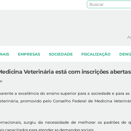
Pe
A
NAIS
EMPRESAS
SOCIEDADE
FISCALIZAÇÃO
DENÚ
edicina Veterinária está com inscrições abertas
am
parente a excelência do ensino superior para a sociedade e para as 
terinária, promovido pelo Conselho Federal de Medicina Veterinári
internacionais, surgiu da necessidade de melhorar os padrões d
is capacitados para atender as demandas sociais.