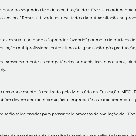
andidatar ao segundo ciclo de acreditação do CFMV, a coordenador
ensino. “Temos utilizado os resultados da autoavaliação no proces
nta em sua totalidade o “aprender fazendo” por meio de núcleos de 
ulação multiprofissional entre alunos de graduação, pós-graduação, 
 transversalmente as competências humanísticas nos alunos, ofertan
ly.
 o reconhecimento já realizado pelo Ministério da Educação (MEC). P
mbém devem anexar informações comprobatórias e documentos exigi
 serão selecionados para passar pelo processo de avaliação do CFMV,
ojeto de acreditação do Conselho incentiva uma reflexão interna, inc