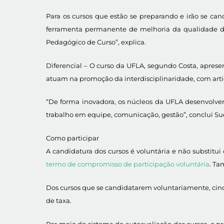
Para os cursos que estão se preparando e irão se c
ferramenta permanente de melhoria da qualidade do 
Pedagógico de Curso”, explica.
Diferencial – O curso da UFLA, segundo Costa, aprese
atuam na promoção da interdisciplinaridade, com artic
“De forma inovadora, os núcleos da UFLA desenvolvem
trabalho em equipe, comunicação, gestão”, conclui Sue
Como participar
A candidatura dos cursos é voluntária e não substitui
termo de compromisso de participação voluntária
. Ta
Dos cursos que se candidatarem voluntariamente, cinco
de taxa.
Por meio do sistema de autoavaliação dos cursos, o pr