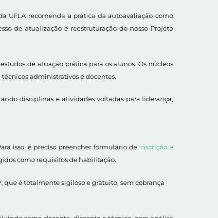
a da UFLA recomenda a prática da autoavaliação como
so de atualização e reestruturação do nosso Projeto
estudos de atuação prática para os alunos. Os núcleos
técnicos administrativos e docentes.
do disciplinas e atividades voltadas para liderança,
ara isso, é preciso preencher formulário de
inscrição e
dos como requisitos de habilitação.
 que é totalmente sigiloso e gratuito, sem cobrança
luindo corpo docente, discente e técnico, para análise