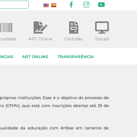
Facebook
Instagram
YouTube
squisar
nuidade
ART Online
Certidão
Siscad
NCIAS
ART ONLINE
TRANSPARÊNCIA
próprias instituições. Esse é o objetivo do processo de
a (CFMV), que está com inscrições abertas até 29 de
e qualidade da educação com ênfase em cenários de