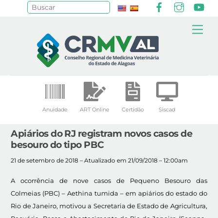
Facebook
Instagr
Yo
Pesquisar
Skip
Me
to
content
Anuidade
ART Online
Certidão
Siscad
Apiários do RJ registram novos casos de
besouro do tipo PBC
21 de setembro de 2018 – Atualizado em 21/09/2018 – 12:00am
A ocorrência de nove casos de Pequeno Besouro das
Colmeias (PBC) – Aethina tumida – em apiários do estado do
Rio de Janeiro, motivou a Secretaria de Estado de Agricultura,