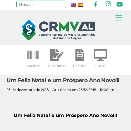
Facebook
Instagr
Yo
Pesquisar
Skip
Me
to
content
Anuidade
ART Online
Certidão
Siscad
Um Feliz Natal e um Próspero Ano Novo!!!
23 de dezembro de 2018 – Atualizado em 23/12/2018 – 12:00am
Um Feliz Natal e um Próspero Ano Novo!!!