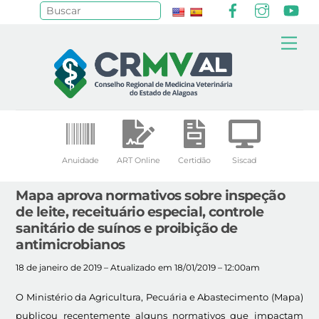
Facebook
Instagr
Yo
Pesquisar
Skip
Me
to
content
Anuidade
ART Online
Certidão
Siscad
Mapa aprova normativos sobre inspeção
de leite, receituário especial, controle
sanitário de suínos e proibição de
antimicrobianos
18 de janeiro de 2019 – Atualizado em 18/01/2019 – 12:00am
O Ministério da Agricultura, Pecuária e Abastecimento (Mapa)
publicou recentemente alguns normativos que impactam