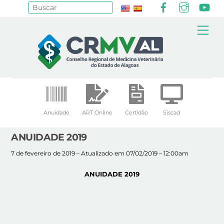
Facebook
Instagr
Yo
Pesquisar
Skip
Me
to
content
Anuidade
ART Online
Certidão
Siscad
ANUIDADE 2019
7 de fevereiro de 2019 – Atualizado em 07/02/2019 – 12:00am
ANUIDADE 2019