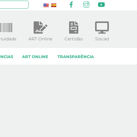
Facebook
Instagram
YouTube
squisar
nuidade
ART Online
Certidão
Siscad
NCIAS
ART ONLINE
TRANSPARÊNCIA