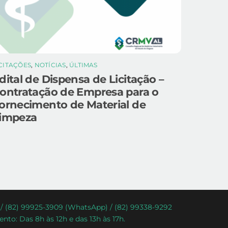
ICITAÇÕES
,
NOTÍCIAS
,
ÚLTIMAS
dital de Dispensa de Licitação –
ontratação de Empresa para o
ornecimento de Material de
impeza
) / (82) 99925-3909 (WhatsApp) / (82) 99338-9292
nto: Das 8h às 12h e das 13h às 17h.