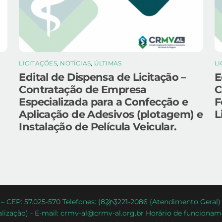
LICITAÇÕES
,
NOTÍCIAS
,
ÚLTIMAS
L
Edital de Dispensa de Licitação –
E
Contratação de Empresa
C
Especializada para a Confecção e
F
Aplicação de Adesivos (plotagem) e
L
Instalação de Película Veicular.
Back
– CEP: 57.025-570 Telefones: (82) 3221-2086 (Atendimento Geral
lização) - E-mail: crmv-al@crmv-al.org.br Horário de funcioname
To