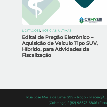
LICITAÇÕES
,
NOTÍCIAS
,
ÚLTIMAS
Edital de Pregão Eletrônico –
Aquisição de Veículo Tipo SUV,
Híbrido, para Atividades da
Fiscalização
Rua José Maria de Lima, 299 – Poço – Maceió/AL 
(Cobrança) / (82) 98875-6866 (Fisca