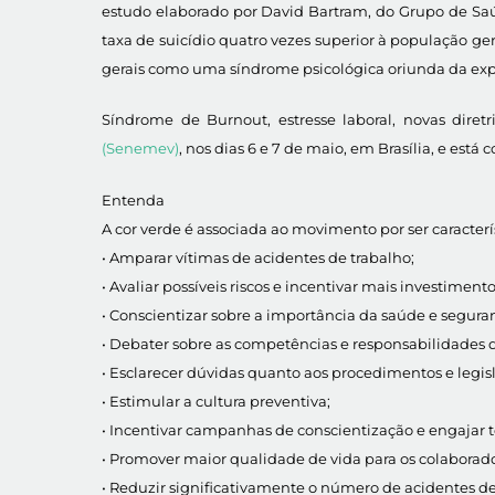
estudo elaborado por David Bartram, do Grupo de Sa
taxa de suicídio quatro vezes superior à população ger
gerais como uma síndrome psicológica oriunda da expo
Síndrome de Burnout, estresse laboral, novas diret
(Senemev)
, nos dias 6 e 7 de maio, em Brasília, e está 
Entenda
A cor verde é associada ao movimento por ser caracterí
• Amparar vítimas de acidentes de trabalho;
• Avaliar possíveis riscos e incentivar mais investimen
• Conscientizar sobre a importância da saúde e segura
• Debater sobre as competências e responsabilidades 
• Esclarecer dúvidas quanto aos procedimentos e legis
• Estimular a cultura preventiva;
• Incentivar campanhas de conscientização e engajar t
• Promover maior qualidade de vida para os colaborado
• Reduzir significativamente o número de acidentes de