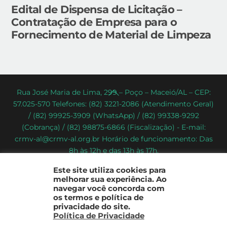
Edital de Dispensa de Licitação –
Contratação de Empresa para o
Fornecimento de Material de Limpeza
Back
Rua José Maria de Lima, 299 – Poço – Maceió/AL – CEP:
57.025-570 Telefones: (82) 3221-2086 (Atendimento Geral)
To
/ (82) 99925-3909 (WhatsApp) / (82) 99338-9292
Top
(Cobrança) / (82) 98875-6866 (Fiscalização) - E-mail:
crmv-al@crmv-al.org.br Horário de funcionamento: Das
8h às 12h e das 13h às 17h.
CRMV-AL - Conselho Regional de Medicina Veterinária do
Este site utiliza cookies para
Estado de Alagoas
melhorar sua experiência. Ao
2022 - © Todos os direitos reservados
navegar você concorda com
os termos e política de
privacidade do site.
Política de Privacidade