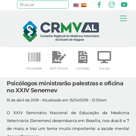
Facebook
Instagr
Yo
Pesquisar
Skip
Me
to
content
Anuidade
ART Online
Certidão
Siscad
Psicólogos ministrarão palestras e oficina
no XXIV Senemev
15 de abril de 2019 – Atualizado em 15/04/2019 – 12:00am
O XXIV Seminário Nacional de Educação da Medicina
Veterinária (Senemev) desembarca em Brasília, nos dias 6 e 7
de maio, e traz um tema muito importante: a saúde mental