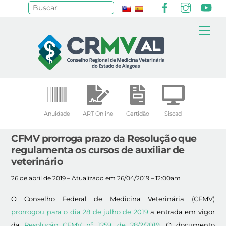
Facebook
Instagr
Yo
Pesquisar
Skip
Me
to
content
Anuidade
ART Online
Certidão
Siscad
CFMV prorroga prazo da Resolução que
regulamenta os cursos de auxiliar de
veterinário
26 de abril de 2019 – Atualizado em 26/04/2019 – 12:00am
O Conselho Federal de Medicina Veterinária (CFMV)
prorrogou para o dia 28 de julho de 2019
a entrada em vigor
da
Resolução CFMV nº 1259, de 28/2/2019
. O documento