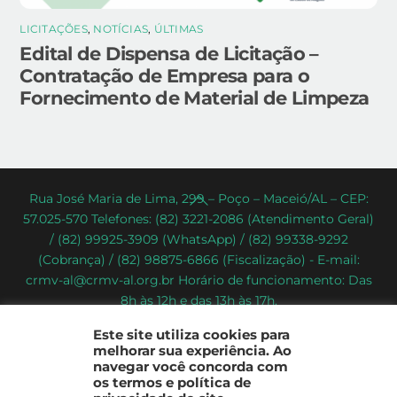
LICITAÇÕES
,
NOTÍCIAS
,
ÚLTIMAS
Edital de Dispensa de Licitação –
Contratação de Empresa para o
Fornecimento de Material de Limpeza
Back
Rua José Maria de Lima, 299 – Poço – Maceió/AL – CEP:
57.025-570 Telefones: (82) 3221-2086 (Atendimento Geral)
To
/ (82) 99925-3909 (WhatsApp) / (82) 99338-9292
Top
(Cobrança) / (82) 98875-6866 (Fiscalização) - E-mail:
crmv-al@crmv-al.org.br Horário de funcionamento: Das
8h às 12h e das 13h às 17h.
CRMV-AL - Conselho Regional de Medicina Veterinária do
Este site utiliza cookies para
Estado de Alagoas
melhorar sua experiência. Ao
2022 - © Todos os direitos reservados
navegar você concorda com
os termos e política de