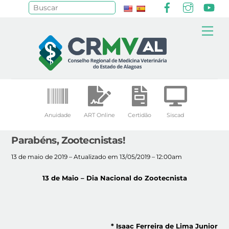
Facebook
Instagr
Yo
Pesquisar
Skip
Me
to
content
Anuidade
ART Online
Certidão
Siscad
Parabéns, Zootecnistas!
13 de maio de 2019 – Atualizado em 13/05/2019 – 12:00am
13 de Maio – Dia Nacional do Zootecnista
*
Isaac Ferreira de Lima Junior