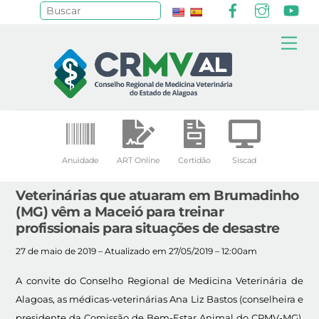
Facebook
Instagr
Yo
Pesquisar
Skip
Me
to
content
Anuidade
ART Online
Certidão
Siscad
Veterinárias que atuaram em Brumadinho
(MG) vêm a Maceió para treinar
profissionais para situações de desastre
27 de maio de 2019 – Atualizado em 27/05/2019 – 12:00am
A convite do Conselho Regional de Medicina Veterinária de
Alagoas, as médicas-veterinárias Ana Liz Bastos (conselheira e
presidente da Comissão de Bem-Estar Animal do CRMV-MG),