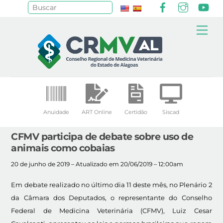
Facebook
Instagr
Yo
Pesquisar
Skip
Me
to
content
Anuidade
ART Online
Certidão
Siscad
CFMV participa de debate sobre uso de
animais como cobaias
20 de junho de 2019 – Atualizado em 20/06/2019 – 12:00am
Em debate realizado no último dia 11 deste mês, no Plenário 2
da Câmara dos Deputados, o representante do Conselho
Federal de Medicina Veterinária (CFMV), Luiz Cesar