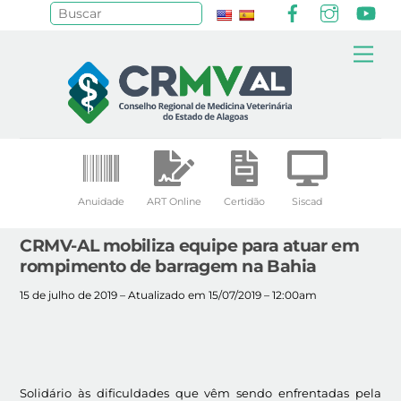
Facebook
Instagr
Yo
Pesquisar
Skip
Me
to
content
Anuidade
ART Online
Certidão
Siscad
CRMV-AL mobiliza equipe para atuar em
rompimento de barragem na Bahia
15 de julho de 2019 – Atualizado em 15/07/2019 – 12:00am
Solidário às dificuldades que vêm sendo enfrentadas pela