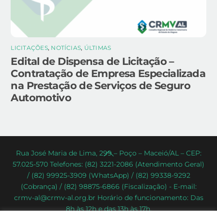
LICITAÇÕES
,
NOTÍCIAS
,
ÚLTIMAS
Edital de Dispensa de Licitação –
Contratação de Empresa Especializada
na Prestação de Serviços de Seguro
Automotivo
Back
Rua José Maria de Lima, 299 – Poço – Maceió/AL – CEP:
57.025-570 Telefones: (82) 3221-2086 (Atendimento Geral)
To
/ (82) 99925-3909 (WhatsApp) / (82) 99338-9292
Top
(Cobrança) / (82) 98875-6866 (Fiscalização) - E-mail:
crmv-al@crmv-al.org.br Horário de funcionamento: Das
8h às 12h e das 13h às 17h.