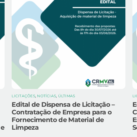
LICITAÇÕES
,
NOTÍCIAS
,
ÚLTIMAS
L
Edital de Dispensa de Licitação –
E
Contratação de Empresa para o
C
Fornecimento de Material de
E
 e
Limpeza
S