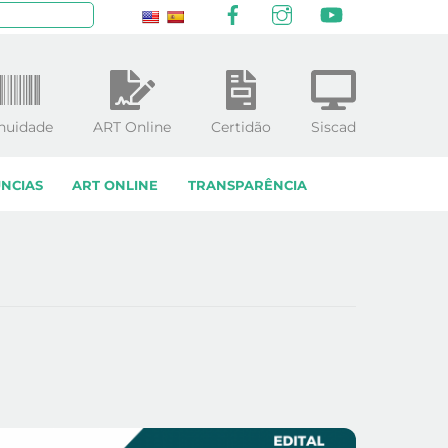
Facebook
Instagram
YouTube
squisar
nuidade
ART Online
Certidão
Siscad
NCIAS
ART ONLINE
TRANSPARÊNCIA