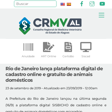
Facebook
Instagr
Yo
Pesquisar
Skip
Me
to
content
Anuidade
ART Online
Certidão
Siscad
Rio de Janeiro lança plataforma digital de
cadastro online e gratuito de animais
domésticos
23 de setembro de 2019 – Atualizado em 23/09/2019 – 12:00am
A Prefeitura do Rio de Janeiro lançou na última segunda
(16/9) a plataforma digital SISBICHO de cadastro online e
gratuito de animais domésticos com microship.