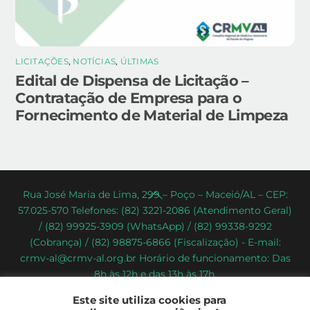
LICITAÇÕES
,
NOTÍCIAS
,
ÚLTIMAS
Edital de Dispensa de Licitação –
Contratação de Empresa para o
Fornecimento de Material de Limpeza
Back
Rua José Maria de Lima, 299 – Poço – Maceió/AL – CEP:
57.025-570 Telefones: (82) 3221-2086 (Atendimento Geral)
To
/ (82) 99925-3909 (WhatsApp) / (82) 99338-9292
Top
(Cobrança) / (82) 98875-6866 (Fiscalização) - E-mail:
crmv-al@crmv-al.org.br Horário de funcionamento: Das
8h às 12h e das 13h às 17h.
CRMV-AL - Conselho Regional de Medicina Veterinária do
Este site utiliza cookies para
Estado de Alagoas