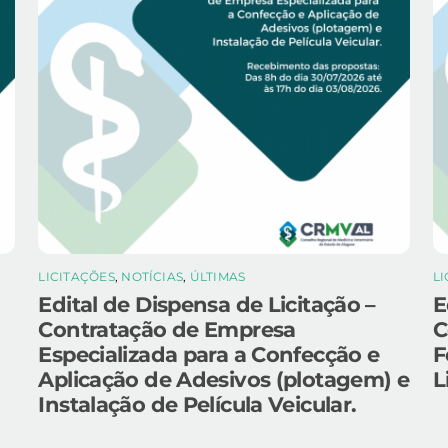
LICITAÇÕES
,
NOTÍCIAS
,
ÚLTIMAS
L
Edital de Dispensa de Licitação –
E
Contratação de Empresa
C
Especializada para a Confecção e
F
Aplicação de Adesivos (plotagem) e
L
Instalação de Película Veicular.