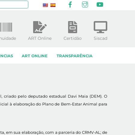
Facebook
Instagram
YouTube
squisar
nuidade
ART Online
Certidão
Siscad
NCIAS
ART ONLINE
TRANSPARÊNCIA
, criado pelo deputado estadual Davi Maia (DEM). O
nicial à elaboração do Plano de Bem-Estar Animal para
nta, em sua elaboração, com a parceria do CRMV-AL; de