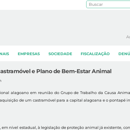
Pe
A
NAIS
EMPRESAS
SOCIEDADE
FISCALIZAÇÃO
DENÚ
castramóvel e Plano de Bem-Estar Animal
m
gional alagoano em reunião do Grupo de Trabalho da Causa Animal
a aquisição de um castramóvel para a capital alagoana e o pontapé i
m nível estadual, à legislação de proteção animal já existente, co