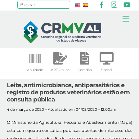
Facebook
Instagr
Yo
Pesquisar
Skip
Me
to
content
Anuidade
ART Online
Certidão
Siscad
Leite, antimicrobianos, antiparasitários e
registro de produtos veterinários estão em
consulta pública
4 de março de 2020 – Atualizado em 04/03/2020 – 12:00am
O Ministério da Agricultura, Pecuária e Abastecimento (Mapa)
está com quatro consultas públicas abertas de interesse dos
profissionais. No dia 5 de março encerra o prazo para