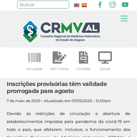
Facebook
Instagr
Yo
Pesquisar
Skip
Me
to
content
Anuidade
ART Online
Certidão
Siscad
Inscrições provisórias têm validade
prorrogada para agosto
7 de maio de 2020 – Atualizado em 07/05/2020 – 12:00am
Devido às restrições de circulação e abertura de
estabelecimentos impostas pela pandemia da covid-19 em
todo o país, que afetaram, inclusive, o funcionamento dos