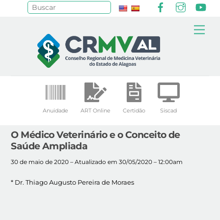
Facebook
Instagr
Yo
Pesquisar
Skip
Me
to
content
Anuidade
ART Online
Certidão
Siscad
O Médico Veterinário e o Conceito de
Saúde Ampliada
30 de maio de 2020 – Atualizado em 30/05/2020 – 12:00am
* Dr. Thiago Augusto Pereira de Moraes