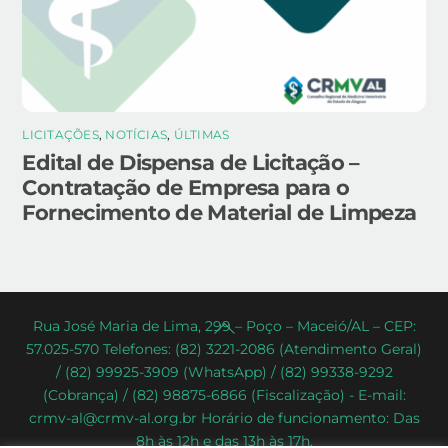
LICITAÇÕES
,
NOTÍCIAS
,
ÚLTIMAS
Edital de Dispensa de Licitação –
Contratação de Empresa para o
Fornecimento de Material de Limpeza
Back
Rua José Maria de Lima, 299 – Poço – Maceió/AL – CEP:
57.025-570 Telefones: (82) 3221-2086 (Atendimento Geral)
To
/ (82) 99925-3909 (WhatsApp) / (82) 99338-9292
Top
(Cobrança) / (82) 98875-6866 (Fiscalização) - E-mail:
crmv-al@crmv-al.org.br Horário de funcionamento: Das
8h às 12h e das 13h às 17h.