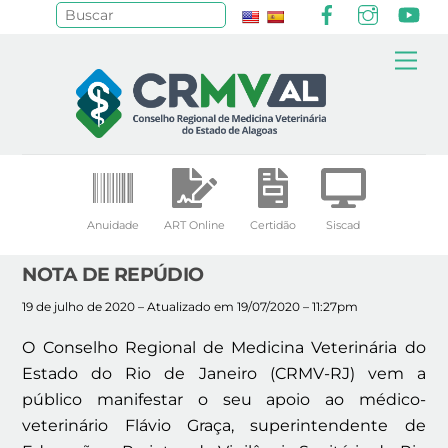
Facebook
Instagr
Yo
Pesquisar
Skip
Me
to
content
Anuidade
ART Online
Certidão
Siscad
NOTA DE REPÚDIO
19 de julho de 2020 – Atualizado em 19/07/2020 – 11:27pm
O Conselho Regional de Medicina Veterinária do
Estado do Rio de Janeiro (CRMV-RJ) vem a
público manifestar o seu apoio ao médico-
veterinário Flávio Graça, superintendente de