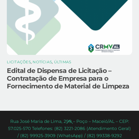
LICITAÇÕES
,
NOTÍCIAS
,
ÚLTIMAS
Edital de Dispensa de Licitação –
Contratação de Empresa para o
Fornecimento de Material de Limpeza
Back
Rua José Maria de Lima, 299 – Poço – Maceió/AL – CEP:
57.025-570 Telefones: (82) 3221-2086 (Atendimento Geral)
To
/ (82) 99925-3909 (WhatsApp) / (82) 99338-9292
Top