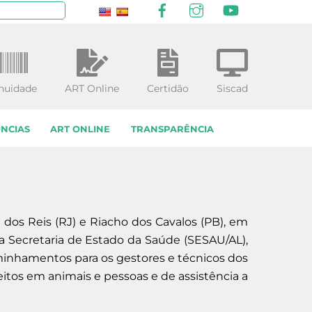
Facebook
Instagram
YouTube
squisar
nuidade
ART Online
Certidão
Siscad
NCIAS
ART ONLINE
TRANSPARÊNCIA
dos Reis (RJ) e Riacho dos Cavalos (PB), em
a Secretaria de Estado da Saúde (SESAU/AL),
minhamentos para os gestores e técnicos dos
eitos em animais e pessoas e de assistência a