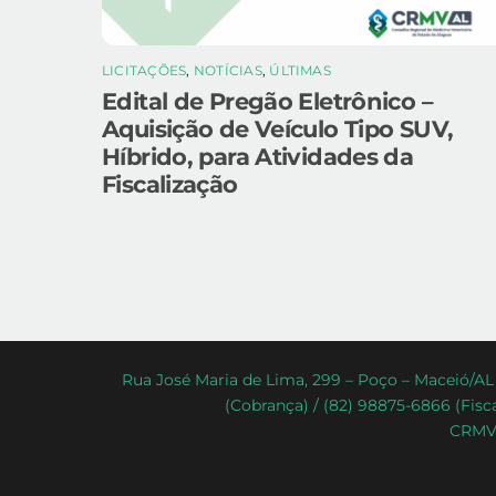
LICITAÇÕES
,
NOTÍCIAS
,
ÚLTIMAS
Edital de Pregão Eletrônico –
Aquisição de Veículo Tipo SUV,
Híbrido, para Atividades da
Fiscalização
Rua José Maria de Lima, 299 – Poço – Maceió/AL 
(Cobrança) / (82) 98875-6866 (Fisca
CRMV-