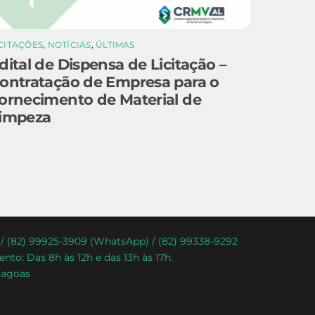
ICITAÇÕES
,
NOTÍCIAS
,
ÚLTIMAS
dital de Dispensa de Licitação –
ontratação de Empresa para o
ornecimento de Material de
impeza
) / (82) 99925-3909 (WhatsApp) / (82) 99338-9292
nto: Das 8h às 12h e das 13h às 17h.
lagoas