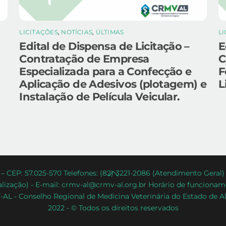
LICITAÇÕES
,
NOTÍCIAS
,
ÚLTIMAS
L
Edital de Dispensa de Licitação –
E
Contratação de Empresa
C
Especializada para a Confecção e
F
Aplicação de Adesivos (plotagem) e
L
Instalação de Película Veicular.
Back
– CEP: 57.025-570 Telefones: (82) 3221-2086 (Atendimento Geral
lização) - E-mail: crmv-al@crmv-al.org.br Horário de funcioname
To
AL - Conselho Regional de Medicina Veterinária do Estado de A
Top
2022 - © Todos os direitos reservados