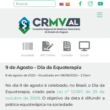
Facebook
Instagr
Yo
Pesquisar
Skip
Me
to
content
Anuidade
ART Online
Certidão
Siscad
9 de Agosto – Dia da Equoterapia
8 de agosto de 2020 – Atualizado em 08/08/2020 – 2:21am
No dia 9 de agosto é celebrado, no Brasil, o Dia da
Equoterapia, criado pela
Lei nº 12.067, de 29 de
outubro de 2009
. O objetivo da data é difundir a
prática equoterápica na sociedade.