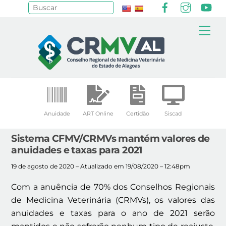
Facebook
Instagr
Yo
Pesquisar
Skip
Me
to
content
Anuidade
ART Online
Certidão
Siscad
Sistema CFMV/CRMVs mantém valores de
anuidades e taxas para 2021
19 de agosto de 2020 – Atualizado em 19/08/2020 – 12:48pm
Com a anuência de 70% dos Conselhos Regionais
de Medicina Veterinária (CRMVs), os valores das
anuidades e taxas para o ano de 2021 serão