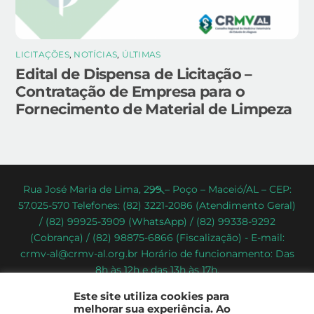
LICITAÇÕES
,
NOTÍCIAS
,
ÚLTIMAS
Edital de Dispensa de Licitação –
Contratação de Empresa para o
Fornecimento de Material de Limpeza
Back
Rua José Maria de Lima, 299 – Poço – Maceió/AL – CEP:
57.025-570 Telefones: (82) 3221-2086 (Atendimento Geral)
To
/ (82) 99925-3909 (WhatsApp) / (82) 99338-9292
Top
(Cobrança) / (82) 98875-6866 (Fiscalização) - E-mail:
crmv-al@crmv-al.org.br Horário de funcionamento: Das
8h às 12h e das 13h às 17h.
CRMV-AL - Conselho Regional de Medicina Veterinária do
Este site utiliza cookies para
Estado de Alagoas
melhorar sua experiência. Ao