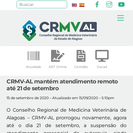
Facebook
Instagr
Yo
Pesquisar
Skip
Me
to
content
Anuidade
ART Online
Certidão
Siscad
CRMV-AL mantém atendimento remoto
até 21 de setembro
15 de setembro de 2020 – Atualizado em 15/09/2020 – 5:10pm
O Conselho Regional de Medicina Veterinária de
Alagoas – CRMV-AL prorrogou novamente, agora
até o dia 21 de setembro, a suspensão do