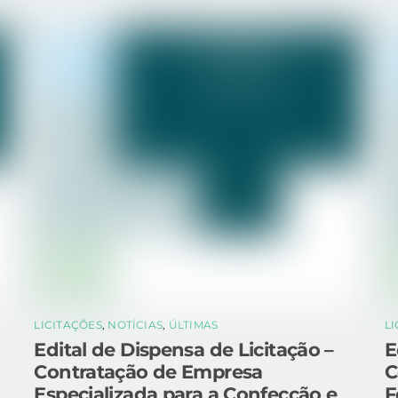
LICITAÇÕES
,
NOTÍCIAS
,
ÚLTIMAS
L
Edital de Dispensa de Licitação –
E
Contratação de Empresa
C
Especializada para a Confecção e
F