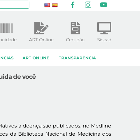
Facebook
Instagram
YouTube
squisar
nuidade
ART Online
Certidão
Siscad
NCIAS
ART ONLINE
TRANSPARÊNCIA
uida de você
lativos à doença são publicados, no Medline
icos da Biblioteca Nacional de Medicina dos