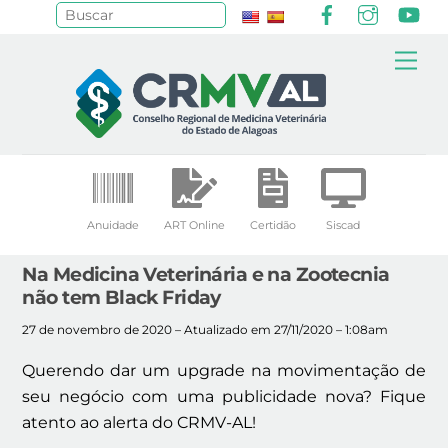
Facebook
Instagr
Yo
Pesquisar
Skip
Me
to
content
Anuidade
ART Online
Certidão
Siscad
Na Medicina Veterinária e na Zootecnia
não tem Black Friday
27 de novembro de 2020 – Atualizado em 27/11/2020 – 1:08am
Querendo dar um upgrade na movimentação de
seu negócio com uma publicidade nova? Fique
atento ao alerta do CRMV-AL!