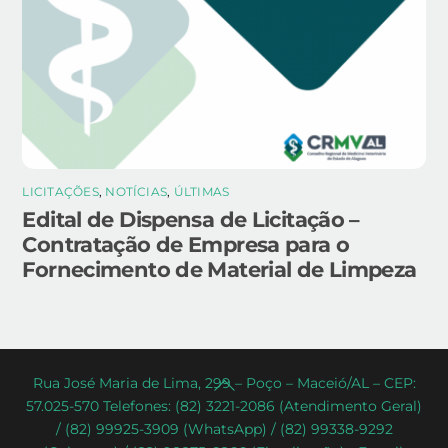
LICITAÇÕES
,
NOTÍCIAS
,
ÚLTIMAS
Edital de Dispensa de Licitação –
Contratação de Empresa para o
Fornecimento de Material de Limpeza
Back
Rua José Maria de Lima, 299 – Poço – Maceió/AL – CEP:
57.025-570 Telefones: (82) 3221-2086 (Atendimento Geral)
To
/ (82) 99925-3909 (WhatsApp) / (82) 99338-9292
Top