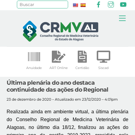
Facebook
Instagr
Yo
Pesquisar
Skip
Me
to
content
Anuidade
ART Online
Certidão
Siscad
Última plenária do ano destaca
continuidade das ações do Regional
23 de dezembro de 2020 – Atualizado em 23/12/2020 – 4:01pm
Realizada ainda em ambiente virtual, a última plenária
do Conselho Regional de Medicina Veterinária de
Alagoas, no último dia 18/12, finalizou as ações do