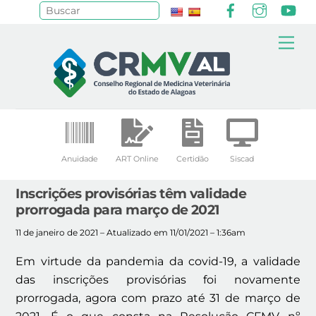
Facebook
Instagr
Yo
Pesquisar
Skip
Me
to
content
Anuidade
ART Online
Certidão
Siscad
Inscrições provisórias têm validade
prorrogada para março de 2021
11 de janeiro de 2021 – Atualizado em 11/01/2021 – 1:36am
Em virtude da pandemia da covid-19, a validade
das inscrições provisórias foi novamente
prorrogada, agora com prazo até 31 de março de