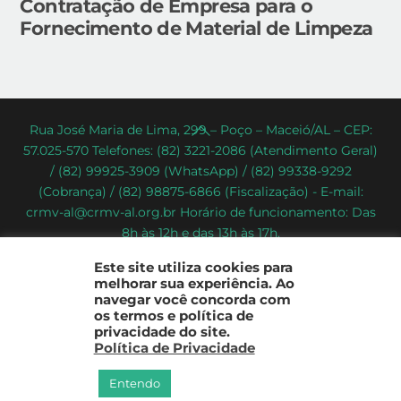
Contratação de Empresa para o
Fornecimento de Material de Limpeza
Back
Rua José Maria de Lima, 299 – Poço – Maceió/AL – CEP:
57.025-570 Telefones: (82) 3221-2086 (Atendimento Geral)
To
/ (82) 99925-3909 (WhatsApp) / (82) 99338-9292
Top
(Cobrança) / (82) 98875-6866 (Fiscalização) - E-mail:
crmv-al@crmv-al.org.br Horário de funcionamento: Das
8h às 12h e das 13h às 17h.
CRMV-AL - Conselho Regional de Medicina Veterinária do
Este site utiliza cookies para
Estado de Alagoas
melhorar sua experiência. Ao
2022 - © Todos os direitos reservados
navegar você concorda com
os termos e política de
privacidade do site.
Política de Privacidade
Entendo