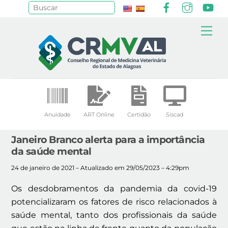
Facebook
Instagr
Yo
Pesquisar
Skip
Me
to
content
Anuidade
ART Online
Certidão
Siscad
Janeiro Branco alerta para a importância
da saúde mental
24 de janeiro de 2021 – Atualizado em 29/05/2023 – 4:29pm
Os desdobramentos da pandemia da covid-19
potencializaram os fatores de risco relacionados à
saúde mental, tanto dos profissionais da saúde