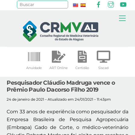
Facebook
Instagr
Yo
Pesquisar
Skip
Me
to
content
Anuidade
ART Online
Certidão
Siscad
Pesquisador Cláudio Madruga vence o
Prêmio Paulo Dacorso Filho 2019
24 de janeiro de 2021 – Atualizado em 24/01/2021 – 11:43pm
Com 33 anos de experiência como pesquisador da
Empresa Brasileira de Pesquisa Agropecuária
(Embrapa) Gado de Corte, o médico-veterinário