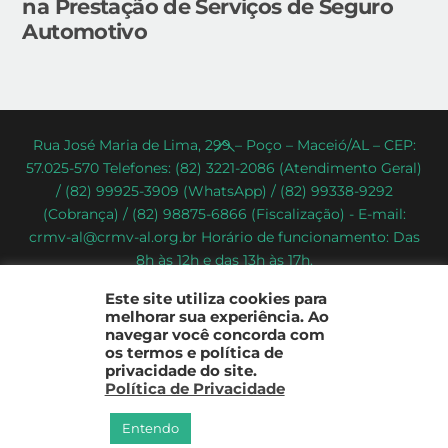
na Prestação de Serviços de Seguro
Automotivo
Back
Rua José Maria de Lima, 299 – Poço – Maceió/AL – CEP:
57.025-570 Telefones: (82) 3221-2086 (Atendimento Geral)
To
/ (82) 99925-3909 (WhatsApp) / (82) 99338-9292
Top
(Cobrança) / (82) 98875-6866 (Fiscalização) - E-mail:
crmv-al@crmv-al.org.br Horário de funcionamento: Das
8h às 12h e das 13h às 17h.
CRMV-AL - Conselho Regional de Medicina Veterinária do
Este site utiliza cookies para
Estado de Alagoas
melhorar sua experiência. Ao
2022 - © Todos os direitos reservados
navegar você concorda com
os termos e política de
privacidade do site.
Política de Privacidade
Entendo