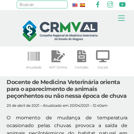
Facebook
Instagr
Yo
Pesquisar
Skip
Me
to
content
Anuidade
ART Online
Certidão
Siscad
Docente de Medicina Veterinária orienta
para o aparecimento de animais
peçonhentos ou não nessa época de chuva
20 de abril de 2021 – Atualizado em 20/04/2021 – 12:40am
O momento de mudança de temperatura
ocasionado pelas chuvas provoca a saída de
animais pecilotérmicos do habitat natural em