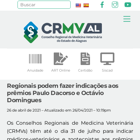
Facebook
Instagr
Yo
Pesquisar
Skip
Me
to
content
Anuidade
ART Online
Certidão
Siscad
Regionais podem fazer indicações aos
prêmios Paulo Dacorso e Octávio
Domingues
26 de abril de 2021 – Atualizado em 26/04/2021 – 10:19pm
Os Conselhos Regionais de Medicina Veterinária
(CRMVs) têm até o dia 31 de julho para indicar
médicos-veterinários e zootecnistas aos prêmios