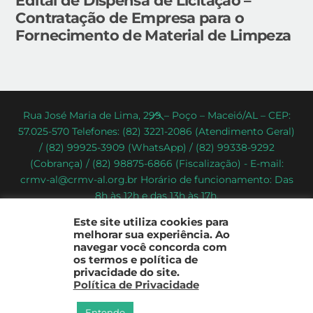
Edital de Dispensa de Licitação –
Contratação de Empresa para o
Fornecimento de Material de Limpeza
Back
Rua José Maria de Lima, 299 – Poço – Maceió/AL – CEP:
57.025-570 Telefones: (82) 3221-2086 (Atendimento Geral)
To
/ (82) 99925-3909 (WhatsApp) / (82) 99338-9292
Top
(Cobrança) / (82) 98875-6866 (Fiscalização) - E-mail:
crmv-al@crmv-al.org.br Horário de funcionamento: Das
8h às 12h e das 13h às 17h.
CRMV-AL - Conselho Regional de Medicina Veterinária do
Este site utiliza cookies para
Estado de Alagoas
melhorar sua experiência. Ao
2022 - © Todos os direitos reservados
navegar você concorda com
os termos e política de
privacidade do site.
Política de Privacidade
Entendo