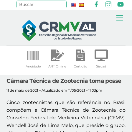
Facebook
Instagr
Yo
Pesquisar
Skip
Me
to
content
Anuidade
ART Online
Certidão
Siscad
Câmara Técnica de Zootecnia toma posse
11 de maio de 2021 – Atualizado em 11/05/2021 – 11:03pm
Cinco zootecnistas que são referência no Brasil
compõem a Câmara Técnica de Zootecnia do
Conselho Federal de Medicina Veterinária (CFMV).
Wendell José de Lima Melo, que preside o grupo,