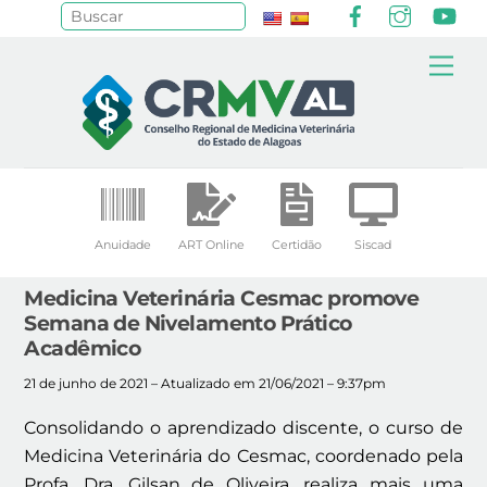
Facebook
Instagr
Yo
Pesquisar
Skip
Me
to
content
Anuidade
ART Online
Certidão
Siscad
Medicina Veterinária Cesmac promove
Semana de Nivelamento Prático
Acadêmico
21 de junho de 2021 – Atualizado em 21/06/2021 – 9:37pm
Consolidando o aprendizado discente, o curso de
Medicina Veterinária do Cesmac, coordenado pela
Profa. Dra. Gilsan de Oliveira, realiza mais uma