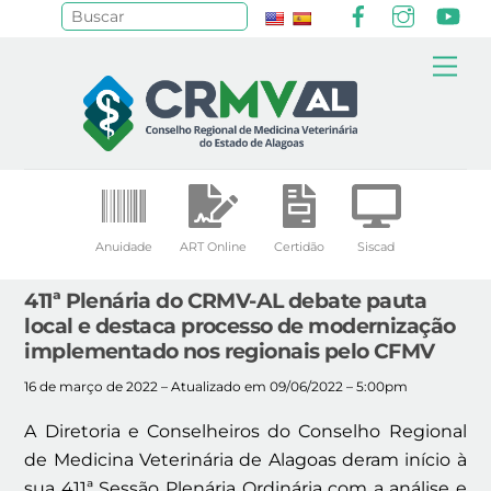
Facebook
Instagr
Yo
Pesquisar
Skip
Me
to
content
Anuidade
ART Online
Certidão
Siscad
411ª Plenária do CRMV-AL debate pauta
local e destaca processo de modernização
implementado nos regionais pelo CFMV
16 de março de 2022 – Atualizado em 09/06/2022 – 5:00pm
A Diretoria e Conselheiros do Conselho Regional
de Medicina Veterinária de Alagoas deram início à
sua 411ª Sessão Plenária Ordinária com a análise e