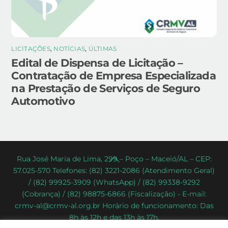
LICITAÇÕES
,
NOTÍCIAS
,
ÚLTIMAS
Edital de Dispensa de Licitação –
Contratação de Empresa Especializada
na Prestação de Serviços de Seguro
Automotivo
Back
Rua José Maria de Lima, 299 – Poço – Maceió/AL – CEP:
57.025-570 Telefones: (82) 3221-2086 (Atendimento Geral)
To
/ (82) 99925-3909 (WhatsApp) / (82) 99338-9292
Top
(Cobrança) / (82) 98875-6866 (Fiscalização) - E-mail:
crmv-al@crmv-al.org.br Horário de funcionamento: Das
8h às 12h e das 13h às 17h.