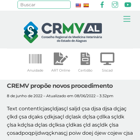
Facebook
Instagr
Yo
Pesquisar
Skip
Me
to
content
Anuidade
ART Online
Certidão
Siscad
CREMV propõe novos procedimento
8 de junho de 2022 – Atualizado em 08/06/2022 – 3:32pm
Text contentlcjasçldjasçl saljd çsa djsa djsa dçjaç
çlkd çsa dçaks çdkjsaçl dçlask dçlsa çdlka sçldk
çlsa kdçlsa dçlas dçlksa çldkas çld asçldk çlsa
çosadpoqpijdwqçknasçj poiw doej ójew cojew cjsa