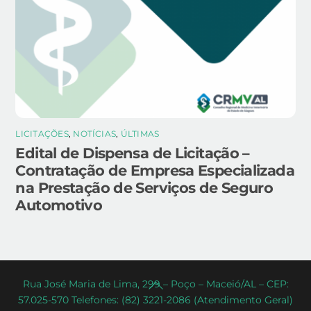
LICITAÇÕES
,
NOTÍCIAS
,
ÚLTIMAS
Edital de Dispensa de Licitação –
Contratação de Empresa Especializada
na Prestação de Serviços de Seguro
Automotivo
Back
Rua José Maria de Lima, 299 – Poço – Maceió/AL – CEP:
57.025-570 Telefones: (82) 3221-2086 (Atendimento Geral)
To