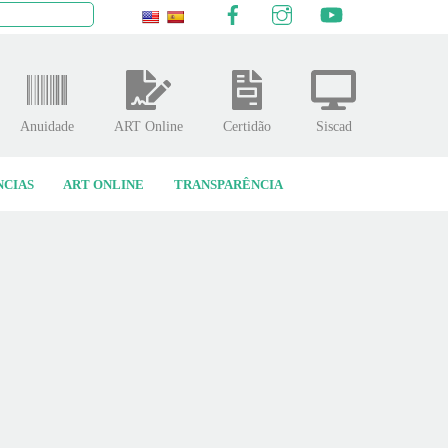
Facebook
Instagram
YouTube
quisar
Anuidade
ART Online
Certidão
Siscad
NCIAS
ART ONLINE
TRANSPARÊNCIA