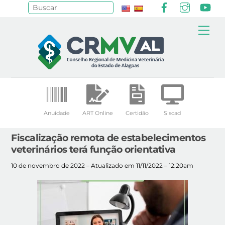
Facebook
Instagr
Yo
Pesquisar
Skip
Me
to
content
Anuidade
ART Online
Certidão
Siscad
Fiscalização remota de estabelecimentos
veterinários terá função orientativa
10 de novembro de 2022 – Atualizado em 11/11/2022 – 12:20am