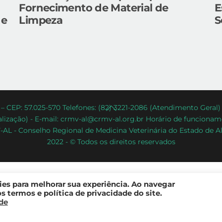
Fornecimento de Material de
E
 e
Limpeza
S
Back
– CEP: 57.025-570 Telefones: (82) 3221-2086 (Atendimento Geral
lização) - E-mail: crmv-al@crmv-al.org.br Horário de funcioname
To
AL - Conselho Regional de Medicina Veterinária do Estado de A
Top
2022 - © Todos os direitos reservados
kies para melhorar sua experiência. Ao navegar
 termos e política de privacidade do site.
ade