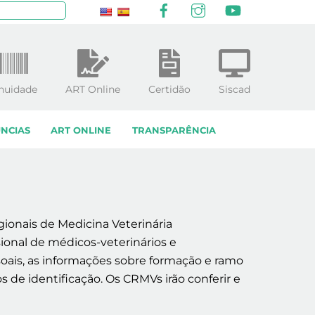
Facebook
Instagram
YouTube
squisar
nuidade
ART Online
Certidão
Siscad
NCIAS
ART ONLINE
TRANSPARÊNCIA
gionais de Medicina Veterinária
onal de médicos-veterinários e
ssoais, as informações sobre formação e ramo
e identificação. Os CRMVs irão conferir e