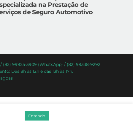
specializada na Prestação de
erviços de Seguro Automotivo
) / (82) 99925-3909 (WhatsApp) / (82) 99338-9292
nto: Das 8h às 12h e das 13h às 17h.
lagoas
Entendo