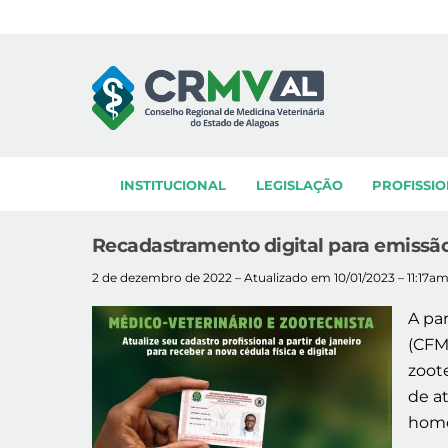
Skip
to
content
INSTITUCIONAL
LEGISLAÇÃO
PROFISSIO
Recadastramento digital para emissã
2 de dezembro de 2022 – Atualizado em 10/01/2023 – 11:17a
A par
(CFM
zoote
de at
homo