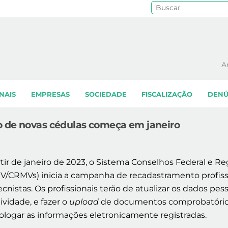
Pe
A
NAIS
EMPRESAS
SOCIEDADE
FISCALIZAÇÃO
DENÚ
o de novas cédulas começa em janeiro
m
tir de janeiro de 2023, o Sistema Conselhos Federal e Re
V/CRMVs) inicia a campanha de recadastramento profissi
cnistas. Os profissionais terão de atualizar os dados pe
ividade, e fazer o
upload
de documentos comprobatórios d
logar as informações eletronicamente registradas.