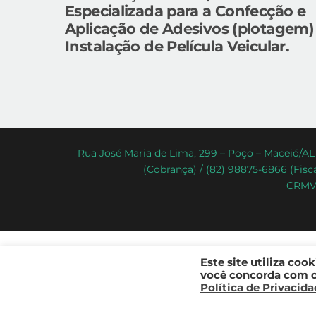
Especializada para a Confecção e
Aplicação de Adesivos (plotagem)
Instalação de Película Veicular.
Rua José Maria de Lima, 299 – Poço – Maceió/AL 
(Cobrança) / (82) 98875-6866 (Fisca
CRMV-
Este site utiliza coo
você concorda com os
Política de Privacid