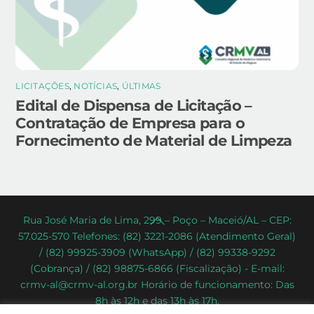
LICITAÇÕES
,
NOTÍCIAS
,
ÚLTIMAS
Edital de Dispensa de Licitação –
Contratação de Empresa para o
Fornecimento de Material de Limpeza
Back
Rua José Maria de Lima, 299 – Poço – Maceió/AL – CEP:
57.025-570 Telefones: (82) 3221-2086 (Atendimento Geral)
To
/ (82) 99925-3909 (WhatsApp) / (82) 99338-9292
Top
(Cobrança) / (82) 98875-6866 (Fiscalização) - E-mail:
crmv-al@crmv-al.org.br Horário de funcionamento: Das
8h às 12h e das 13h às 17h.