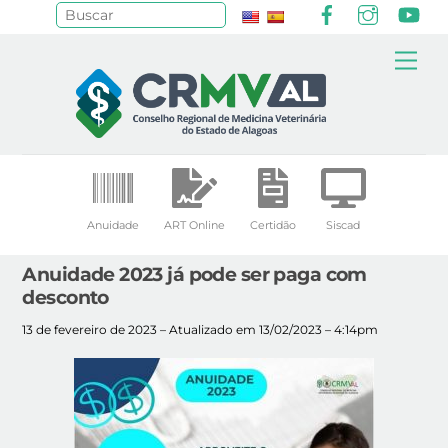
Facebook
Instagr
Yo
Pesquisar
Skip
Me
to
content
Anuidade
ART Online
Certidão
Siscad
Anuidade 2023 já pode ser paga com
desconto
13 de fevereiro de 2023 – Atualizado em 13/02/2023 – 4:14pm