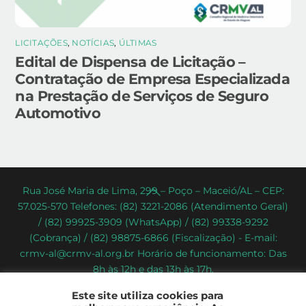
LICITAÇÕES
,
NOTÍCIAS
,
ÚLTIMAS
Edital de Dispensa de Licitação –
Contratação de Empresa Especializada
na Prestação de Serviços de Seguro
Automotivo
Back
Rua José Maria de Lima, 299 – Poço – Maceió/AL – CEP:
57.025-570 Telefones: (82) 3221-2086 (Atendimento Geral)
To
/ (82) 99925-3909 (WhatsApp) / (82) 99338-9292
Top
(Cobrança) / (82) 98875-6866 (Fiscalização) - E-mail:
crmv-al@crmv-al.org.br Horário de funcionamento: Das
8h às 12h e das 13h às 17h.
CRMV-AL - Conselho Regional de Medicina Veterinária do
Este site utiliza cookies para
Estado de Alagoas