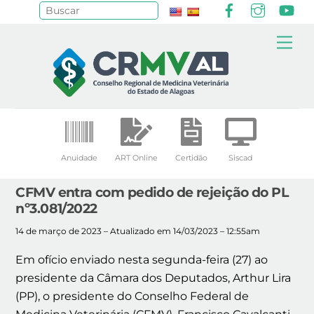
Facebook
Instagr
Yo
Pesquisar
Skip
Me
to
content
Anuidade
ART Online
Certidão
Siscad
CFMV entra com pedido de rejeição do PL
nº3.081/2022
14 de março de 2023 – Atualizado em 14/03/2023 – 12:55am
Em ofício enviado nesta segunda-feira (27) ao
presidente da Câmara dos Deputados, Arthur Lira
(PP), o presidente do Conselho Federal de