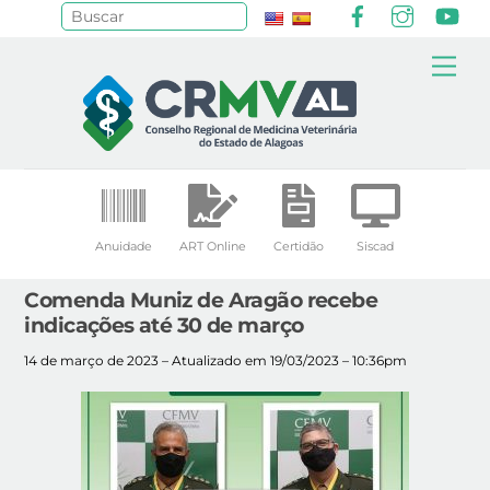
Facebook
Instagr
Yo
Pesquisar
Skip
Me
to
content
Anuidade
ART Online
Certidão
Siscad
Comenda Muniz de Aragão recebe
indicações até 30 de março
14 de março de 2023 – Atualizado em 19/03/2023 – 10:36pm