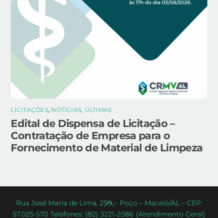
LICITAÇÕES
,
NOTÍCIAS
,
ÚLTIMAS
Edital de Dispensa de Licitação –
Contratação de Empresa para o
Fornecimento de Material de Limpeza
Back
Rua José Maria de Lima, 299 – Poço – Maceió/AL – CEP:
57.025-570 Telefones: (82) 3221-2086 (Atendimento Geral)
To