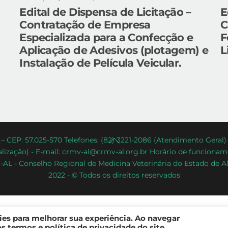
Edital de Dispensa de Licitação –
E
Contratação de Empresa
C
Especializada para a Confecção e
F
Aplicação de Adesivos (plotagem) e
L
Instalação de Película Veicular.
Back
– CEP: 57.025-570 Telefones: (82) 3221-2086 (Atendimento Geral
lização) - E-mail: crmv-al@crmv-al.org.br Horário de funcioname
To
AL - Conselho Regional de Medicina Veterinária do Estado de A
Top
2022 - © Todos os direitos reservados
kies para melhorar sua experiência. Ao navegar
 termos e política de privacidade do site.