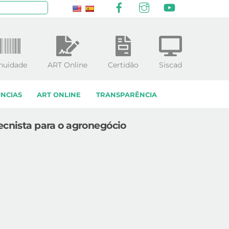
Facebook
Instagram
YouTube
squisar
nuidade
ART Online
Certidão
Siscad
NCIAS
ART ONLINE
TRANSPARÊNCIA
ecnista para o agronegócio