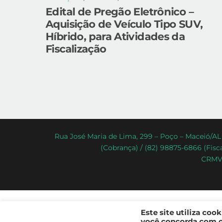
Edital de Pregão Eletrônico –
Aquisição de Veículo Tipo SUV,
Híbrido, para Atividades da
Fiscalização
Rua José Maria de Lima, 299 – Poço – Maceió/AL 
(Cobrança) / (82) 98875-6866 (Fisca
CRMV-
Este site utiliza coo
você concorda com os