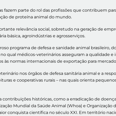
as fazem parte do rol das profissões que contribuem para
ção de proteína animal do mundo.
portante relevância social, sobretudo na geração de emp
a básica, agroindústrias e agrosserviços.
roso programa de defesa e sanidade animal brasileiro, do 
O), no qual médicos-veterinários asseguram a qualidade 
 às normas internacionais de exportação para mercados 
erinário nos órgãos de defesa sanitária animal e a resp
feituras e cooperativas rurais – nas quais orienta peque
 contribuições históricas, como a erradicação de doenças
zação Mundial da Saúde Animal (Whoa) e Organização da
or conquista científica no século XXI. Em território nac