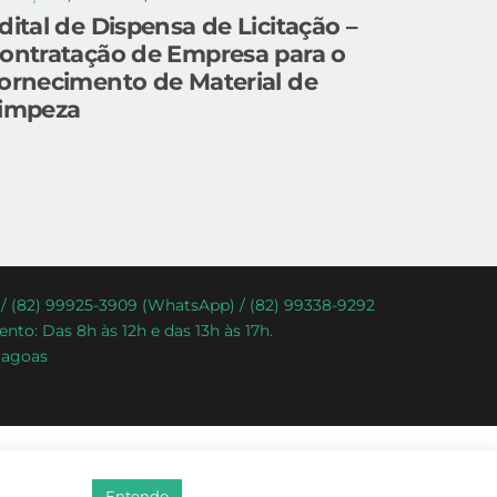
dital de Dispensa de Licitação –
ontratação de Empresa para o
ornecimento de Material de
impeza
) / (82) 99925-3909 (WhatsApp) / (82) 99338-9292
nto: Das 8h às 12h e das 13h às 17h.
lagoas
Entendo