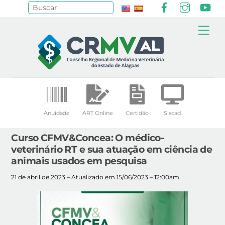
Facebook
Instagr
Yo
Pesquisar
Skip
Me
to
content
Anuidade
ART Online
Certidão
Siscad
Curso CFMV&Concea: O médico-
veterinário RT e sua atuação em ciência de
animais usados em pesquisa
21 de abril de 2023 – Atualizado em 15/06/2023 – 12:00am