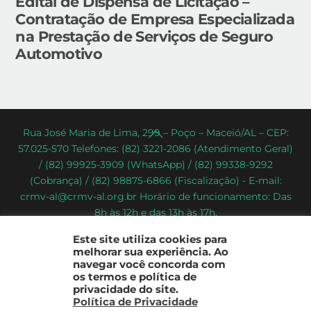
Edital de Dispensa de Licitação –
Contratação de Empresa Especializada
na Prestação de Serviços de Seguro
Automotivo
Back
Rua José Maria de Lima, 299 – Poço – Maceió/AL – CEP:
57.025-570 Telefones: (82) 3221-2086 (Atendimento Geral)
To
/ (82) 99925-3909 (WhatsApp) / (82) 99338-9292
Top
(Cobrança) / (82) 98875-6866 (Fiscalização) - E-mail:
crmv-al@crmv-al.org.br Horário de funcionamento: Das
8h às 12h e das 13h às 17h.
CRMV-AL - Conselho Regional de Medicina Veterinária do
Este site utiliza cookies para
Estado de Alagoas
melhorar sua experiência. Ao
2022 - © Todos os direitos reservados
navegar você concorda com
os termos e política de
privacidade do site.
Política de Privacidade