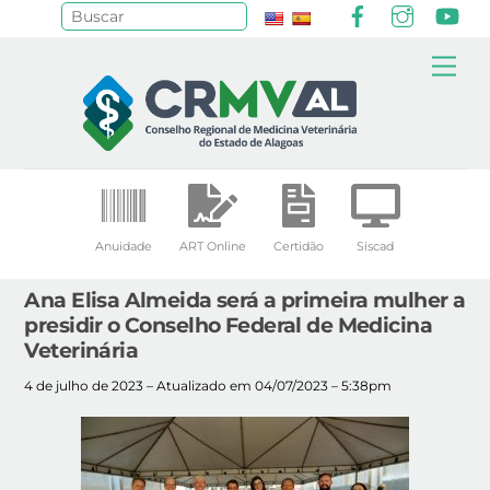
Facebook
Instagr
Yo
Pesquisar
Skip
Me
to
content
Anuidade
ART Online
Certidão
Siscad
Ana Elisa Almeida será a primeira mulher a
presidir o Conselho Federal de Medicina
Veterinária
4 de julho de 2023 – Atualizado em 04/07/2023 – 5:38pm