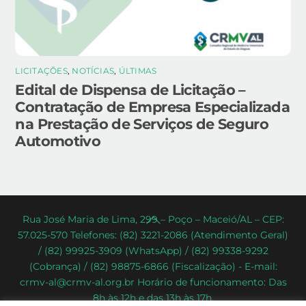
LICITAÇÕES
,
NOTÍCIAS
,
ÚLTIMAS
Edital de Dispensa de Licitação –
Contratação de Empresa Especializada
na Prestação de Serviços de Seguro
Automotivo
Back
Rua José Maria de Lima, 299 – Poço – Maceió/AL – CEP:
57.025-570 Telefones: (82) 3221-2086 (Atendimento Geral)
To
/ (82) 99925-3909 (WhatsApp) / (82) 99338-9292
Top
(Cobrança) / (82) 98875-6866 (Fiscalização) - E-mail:
crmv-al@crmv-al.org.br Horário de funcionamento: Das
8h às 12h e das 13h às 17h.