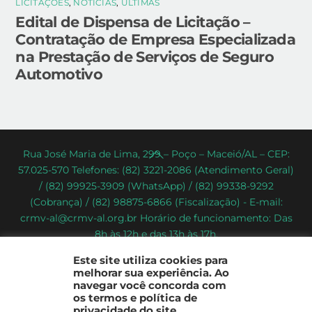
LICITAÇÕES
,
NOTÍCIAS
,
ÚLTIMAS
Edital de Dispensa de Licitação –
Contratação de Empresa Especializada
na Prestação de Serviços de Seguro
Automotivo
Back
Rua José Maria de Lima, 299 – Poço – Maceió/AL – CEP:
57.025-570 Telefones: (82) 3221-2086 (Atendimento Geral)
To
/ (82) 99925-3909 (WhatsApp) / (82) 99338-9292
Top
(Cobrança) / (82) 98875-6866 (Fiscalização) - E-mail:
crmv-al@crmv-al.org.br Horário de funcionamento: Das
8h às 12h e das 13h às 17h.
CRMV-AL - Conselho Regional de Medicina Veterinária do
Este site utiliza cookies para
Estado de Alagoas
melhorar sua experiência. Ao
2022 - © Todos os direitos reservados
navegar você concorda com
os termos e política de
privacidade do site.