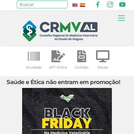
Facebook
Instagr
Yo
Pesquisar
Skip
Me
to
content
Anuidade
ART Online
Certidão
Siscad
Saúde e Ética não entram em promoção!